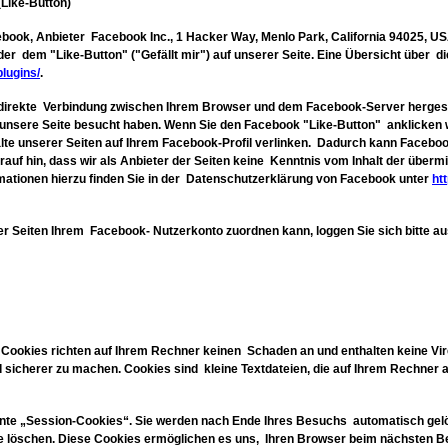
Like-Button)
ook, Anbieter Facebook Inc., 1 Hacker Way, Menlo Park, California 94025, USA
 dem "Like-Button" ("Gefällt mir") auf unserer Seite. Eine Übersicht über d
lugins/
.
e direkte Verbindung zwischen Ihrem Browser und dem Facebook-Server herges
se unsere Seite besucht haben. Wenn Sie den Facebook "Like-Button" anklicken 
alte unserer Seiten auf Ihrem Facebook-Profil verlinken. Dadurch kann Faceb
uf hin, dass wir als Anbieter der Seiten keine Kenntnis vom Inhalt der übermi
mationen hierzu finden Sie in der Datenschutzerklärung von Facebook unter
htt
 Seiten Ihrem Facebook- Nutzerkonto zuordnen kann, loggen Sie sich bitte au
 Cookies richten auf Ihrem Rechner keinen Schaden an und enthalten keine Vi
d sicherer zu machen. Cookies sind kleine Textdateien, die auf Ihrem Rechner
nte „Session-Cookies“. Sie werden nach Ende Ihres Besuchs automatisch gel
ese löschen. Diese Cookies ermöglichen es uns, Ihren Browser beim nächsten 