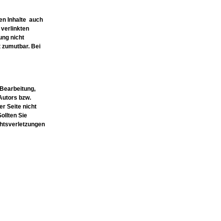
den Inhalte auch
 verlinkten
ung nicht
t zumutbar. Bei
 Bearbeitung,
Autors bzw.
er Seite nicht
ollten Sie
htsverletzungen