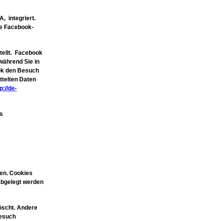
, integriert.
ie Facebook-
tellt. Facebook
während Sie in
ook den Besuch
ttelten Daten
p://de-
s
ren. Cookies
 abgelegt werden
öscht. Andere
Besuch