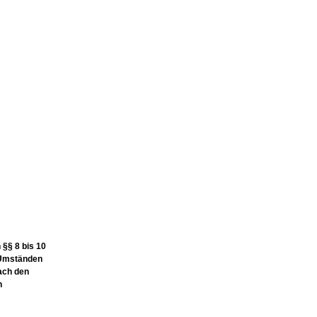
 §§ 8 bis 10
h Umständen
nach den
n