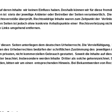
uf deren Inhalte wir keinen Einfluss haben. Deshalb können wir für diese frem
 ist stets der jeweilige Anbieter oder Betreiber der Seiten verantwortlich. Die
htsverstöße überprüft. Rechtswidrige Inhalte waren zum Zeitpunkt der Verlink
ten Seiten ist jedoch ohne konkrete Anhaltspunkte einer Rechtsverletzung nich
e Links umgehend entfernen.
uf diesen Seiten unterliegen dem deutschen Urheberrecht. Die Vervielfältigung,
en des Urheberrechtes bedürfen der schriftlichen Zustimmung des jeweiligen 
n privaten, nicht kommerziellen Gebrauch gestattet. Soweit die Inhalte auf dies
ter beachtet. Insbesondere werden Inhalte Dritter als solche gekennzeichnet. S
en, bitten wir um einen entsprechenden Hinweis. Bei Bekanntwerden von Rec