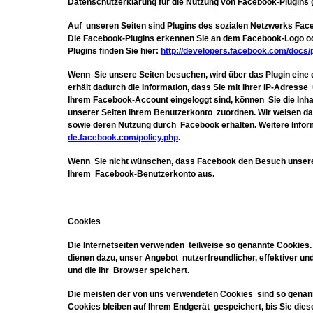
Datenschutzerklärung für die Nutzung von Facebook-Plugins (
Auf unseren Seiten sind Plugins des sozialen Netzwerks Faceb
Die Facebook-Plugins erkennen Sie an dem Facebook-Logo oder
Plugins finden Sie hier:
http://developers.facebook.com/docs/p
Wenn Sie unsere Seiten besuchen, wird über das Plugin ein
erhält dadurch die Information, dass Sie mit Ihrer IP-Adres
Ihrem Facebook-Account eingeloggt sind, können Sie die Inh
unserer Seiten Ihrem Benutzerkonto zuordnen. Wir weisen dara
sowie deren Nutzung durch Facebook erhalten. Weitere Infor
de.facebook.com/policy.php
.
Wenn Sie nicht wünschen, dass Facebook den Besuch unserer
Ihrem Facebook-Benutzerkonto aus.
Cookies
Die Internetseiten verwenden teilweise so genannte Cookies.
dienen dazu, unser Angebot nutzerfreundlicher, effektiver un
und die Ihr Browser speichert.
Die meisten der von uns verwendeten Cookies sind so genan
Cookies bleiben auf Ihrem Endgerät gespeichert, bis Sie di